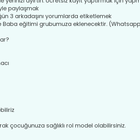
e yerinizi ayırtın. Ücretsiz kayıt yaptırmak için yap
iyle paylaşmak
ğün 3 arkadaşını yorumlarda etiketlemek
Baba eğitimi grubumuza eklenecektir. (Whatsapp 
lar?
acı
iliriz
ak çocuğunuza sağlıklı rol model olabilirsiniz.