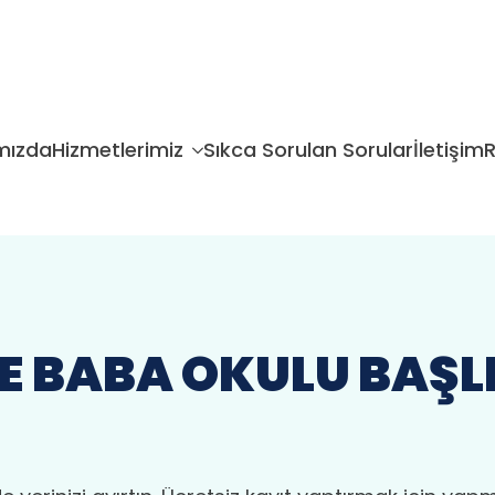
mızda
Hizmetlerimiz
Sıkca Sorulan Sorular
İletişim
R
E BABA OKULU BAŞL