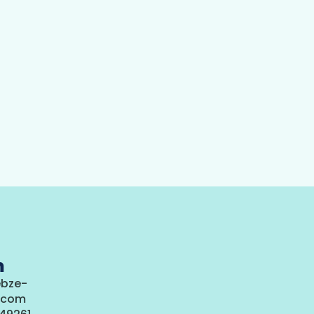
m
ebze-
j.com